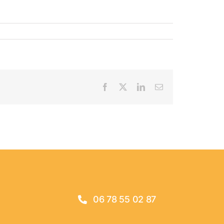
Facebook
X
LinkedIn
Email
06 78 55 02 87