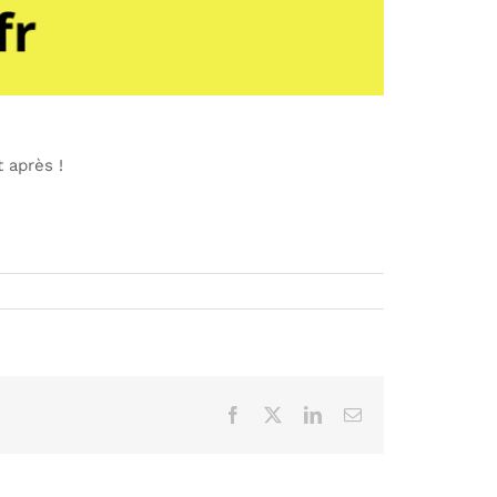
 après !
Facebook
X
LinkedIn
Email