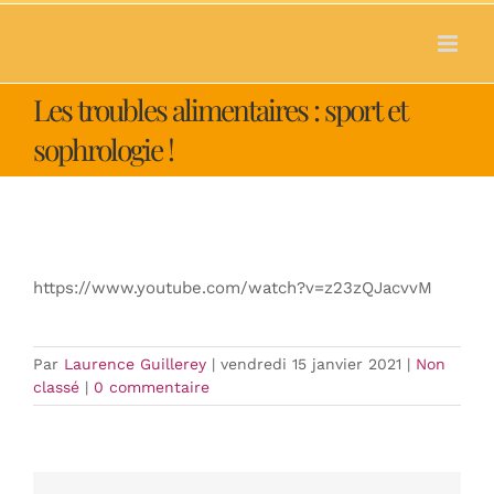
Passer
au
contenu
Les troubles alimentaires : sport et
sophrologie !
https://www.youtube.com/watch?v=z23zQJacvvM
Par
Laurence Guillerey
|
vendredi 15 janvier 2021
|
Non
classé
|
0 commentaire