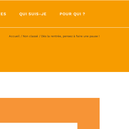
TES
QUI SUIS-JE
POUR QUI ?
Accueil
Non classé
Dès la rentrée, pensez à faire une pause !