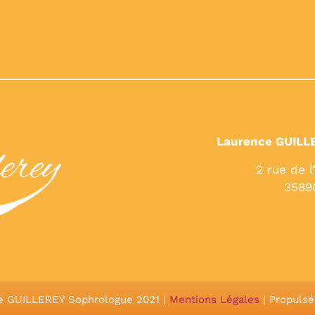
Laurence GUILL
2 rue de l
3589
e GUILLEREY Sophrologue 2021 |
Mentions Légales
| Propuls