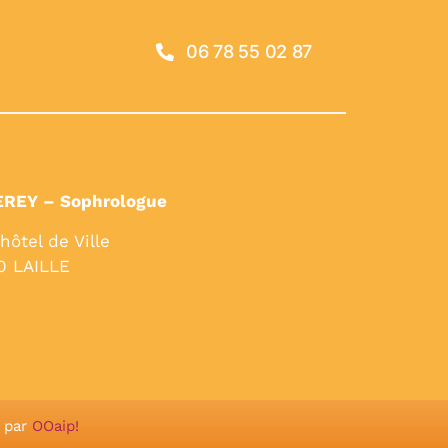
06 78 55 02 87
EREY – Sophrologue
’hôtel de Ville
0 LAILLE
é par
OOaip!