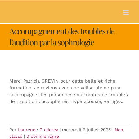
Passer
au
contenu
Accompagnement des troubles de
l’audition par la sophrologie
Merci Patricia GREVIN pour cette belle et riche
formation. Je reviens avec une valise pleine pour
accompagner les personnes souffrantes de troubles
de l’audition : acouphènes, hyperacousie, vertiges.
Par
Laurence Guillerey
|
mercredi 2 juillet 2025
|
Non
classé
|
0 commentaire